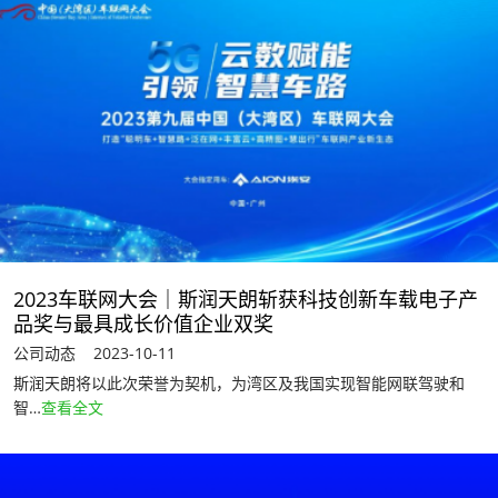
2023车联网大会｜斯润天朗斩获科技创新车载电子产
品奖与最具成长价值企业双奖
公司动态 2023-10-11
斯润天朗将以此次荣誉为契机，为湾区及我国实现智能网联驾驶和
智…
查看全文