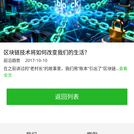
区块链技术将如何改变我们的生活？
前沿趋势 2017-10-10
在之前讲过的“老村长”的故事里，我们用“账本”引出了“区块链…
查看
全文
返回列表