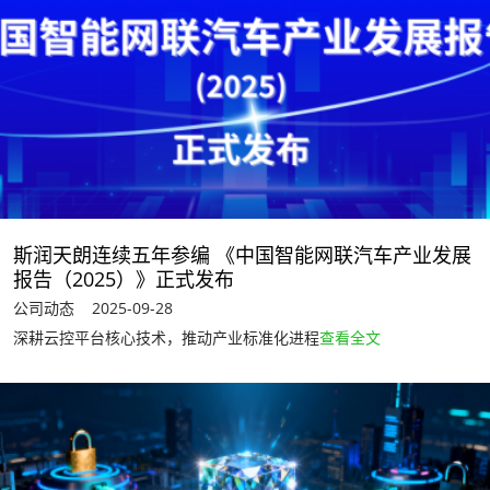
斯润天朗连续五年参编 《中国智能网联汽车产业发展
报告（2025）》正式发布
公司动态 2025-09-28
深耕云控平台核心技术，推动产业标准化进程
查看全文