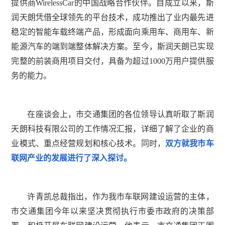
提供商WirelessCar的中国战略合作伙伴。自成立以来，斯
润天朗凭借全球领先的平台技术，成功推出了业内最先进
稳定的智能车载终端产品，形成面向乘用车、商用车、新
能源汽车的端到端整体解决方案。至今，斯润天朗已实现
完整的前装商用项目交付，具备为超过1000万用户提供服
务的能力。
在座谈会上，市交通集团的各位领导认真听取了斯润
天朗科技有限公司的工作情况汇报，详细了解了企业的商
双方就我市车
业模式、重点经营规划和核心技术。同时，
联网产业的发展进行了深入探讨。
许青凯总裁指出，作为我市车联网建设运营的主体，
市交通集团今年以来坚决贯彻执行市委市政府的决策部