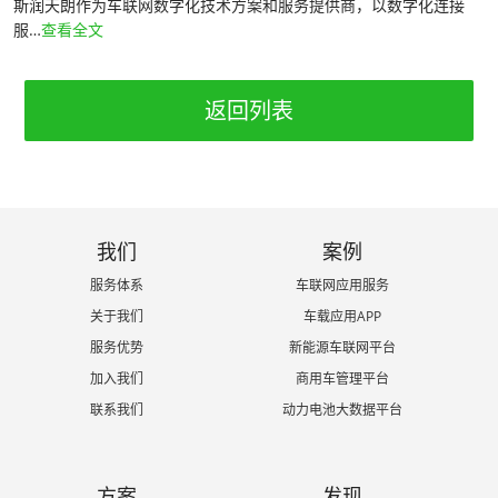
斯润天朗作为车联网数字化技术方案和服务提供商，以数字化连接
服…
查看全文
返回列表
我们
案例
服务体系
车联网应用服务
关于我们
车载应用APP
服务优势
新能源车联网平台
加入我们
商用车管理平台
联系我们
动力电池大数据平台
方案
发现