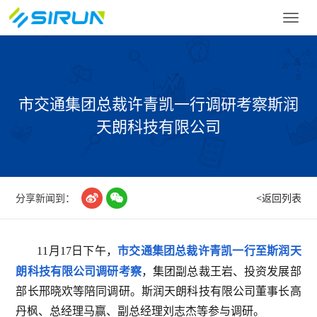
Toggl
naviga
市交通集团总裁许青凯一行调研考察斯润
天朗科技有限公司
分享新闻到：
<返回列表


市交通集团总裁许青凯一行至斯润天
11月17日下午，
朗科技有限公司调研考察
，集团副总裁王岩、投资发展部
部长邢晓欢等陪同调研。斯润天朗科技有限公司董事长高
丹枫、总经理马赢、副总经理刘志杰等参与调研。