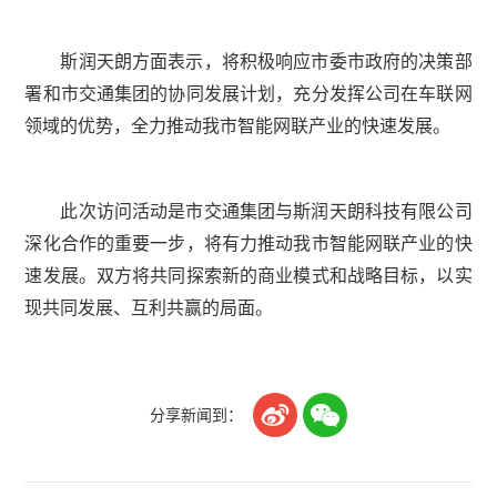
斯润天朗方面表示，将积极响应市委市政府的决策部
署和市交通集团的协同发展计划，充分发挥公司在车联网
领域的优势，全力推动我市智能网联产业的快速发展。
此次访问活动是市交通集团与斯润天朗科技有限公司
深化合作的重要一步，将有力推动我市智能网联产业的快
速发展。双方将共同探索新的商业模式和战略目标，以实
现共同发展、互利共赢的局面。


分享新闻到：